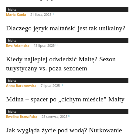
Malta
1
Maria Kania
-
21 lipca, 2025
Dlaczego język maltański jest tak unikalny?
Malta
0
Ewa Adamska
-
13 lipca, 2025
Kiedy najlepiej odwiedzić Maltę? Sezon
turystyczny vs. poza sezonem
Malta
0
Anna Baranowska
-
7 lipca, 2025
Mdina – spacer po „cichym mieście” Malty
Malta
0
Ewelina Brzezińska
-
25 czerwca, 2025
Jak wygląda życie pod wodą? Nurkowanie