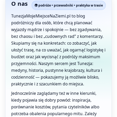
O nas
🌍 podróże • przewodniki • praktyka w trasie
TunezjaMojeMiejsceNaZiemi.pl to blog
podróżniczy dla osób, które chcą planować
wyjazdy mądrze i spokojnie — bez zgadywania,
bez chaosu i bez „cudownych rad” z komentarzy.
Skupiamy się na konkretach: co zobaczyć, jak
ułożyć trasę, na co uważać, jak ogarnąć logistykę i
budżet oraz jak wycisnąć z podróży maksimum
przyjemności. Naszym sercem jest Tunezja:
medyny, historia, pustynne krajobrazy, kultura i
codzienność — pokazujemy ją możliwie blisko,
praktycznie i z szacunkiem do miejsca.
Jednocześnie zaglądamy też w inne kierunki,
kiedy pojawia się dobry powód: inspiracja,
porównanie kosztów, pytania czytelników albo
potrzeba obalenia popularnego mitu. Zależy