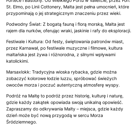
Fortece i Bastiony: Od Wielkiego Portu w Valletcie, przez Fort
St. Elmo, po Linii Cottonery, Malta jest pełna umocnień, które
przypominają o jej strategicznym znaczeniu przez wieki.
Podwodny Świat: Z bogatą fauną i florą morską, Malta jest
rajem dla nurków, oferując wraki, jaskinie i rafy do eksploracji.
Festiwale i Kultura: Od festy, świętowania patronów miast,
przez Karnawał, po festiwale muzyczne i filmowe, kultura
maltańska jest żywa i różnorodna, z silnymi wpływami
katolickimi.
Marsaxlokk: Tradycyjna wioska rybacka, gdzie można
zobaczyć kolorowe łodzie luzzu, spróbować świeżych
owoców morza i poczuć autentyczną atmosferę wyspy.
Podróż na Maltę to podróż przez historię, kulturę i naturę,
gdzie każdy zakątek opowiada swoją unikalną opowieść.
Zapraszamy do odkrywania Malty – miejsca, gdzie każdy
dzień może być nową przygodą w sercu Morza
Śródziemnego.