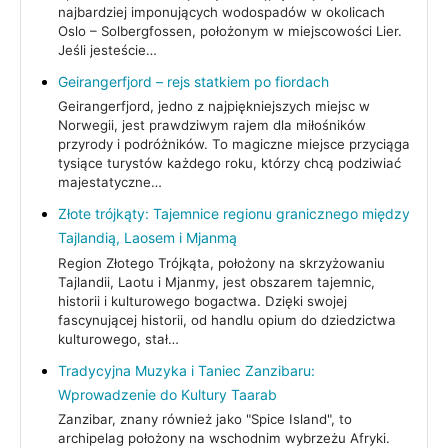
najbardziej imponujących wodospadów w okolicach
Oslo – Solbergfossen, położonym w miejscowości Lier.
Jeśli jesteście…
Geirangerfjord – rejs statkiem po fiordach
Geirangerfjord, jedno z najpiękniejszych miejsc w
Norwegii, jest prawdziwym rajem dla miłośników
przyrody i podróżników. To magiczne miejsce przyciąga
tysiące turystów każdego roku, którzy chcą podziwiać
majestatyczne…
Złote trójkąty: Tajemnice regionu granicznego między
Tajlandią, Laosem i Mjanmą
Region Złotego Trójkąta, położony na skrzyżowaniu
Tajlandii, Laotu i Mjanmy, jest obszarem tajemnic,
historii i kulturowego bogactwa. Dzięki swojej
fascynującej historii, od handlu opium do dziedzictwa
kulturowego, stał…
Tradycyjna Muzyka i Taniec Zanzibaru:
Wprowadzenie do Kultury Taarab
Zanzibar, znany również jako "Spice Island", to
archipelag położony na wschodnim wybrzeżu Afryki.