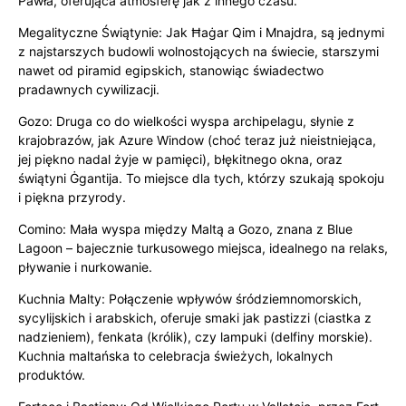
Pawła, oferująca atmosferę jak z innego czasu.
Megalityczne Świątynie: Jak Ħaġar Qim i Mnajdra, są jednymi
z najstarszych budowli wolnostojących na świecie, starszymi
nawet od piramid egipskich, stanowiąc świadectwo
pradawnych cywilizacji.
Gozo: Druga co do wielkości wyspa archipelagu, słynie z
krajobrazów, jak Azure Window (choć teraz już nieistniejąca,
jej piękno nadal żyje w pamięci), błękitnego okna, oraz
świątyni Ġgantija. To miejsce dla tych, którzy szukają spokoju
i piękna przyrody.
Comino: Mała wyspa między Maltą a Gozo, znana z Blue
Lagoon – bajecznie turkusowego miejsca, idealnego na relaks,
pływanie i nurkowanie.
Kuchnia Malty: Połączenie wpływów śródziemnomorskich,
sycylijskich i arabskich, oferuje smaki jak pastizzi (ciastka z
nadzieniem), fenkata (królik), czy lampuki (delfiny morskie).
Kuchnia maltańska to celebracja świeżych, lokalnych
produktów.