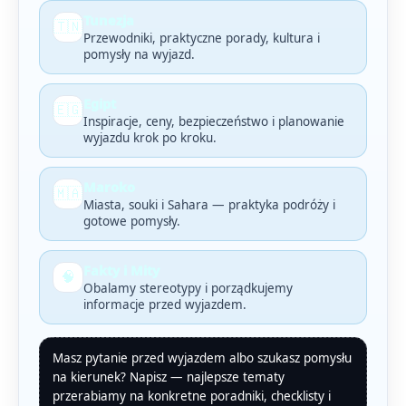
Tunezja
🇹🇳
Przewodniki, praktyczne porady, kultura i
pomysły na wyjazd.
Egipt
🇪🇬
Inspiracje, ceny, bezpieczeństwo i planowanie
wyjazdu krok po kroku.
Maroko
🇲🇦
Miasta, souki i Sahara — praktyka podróży i
gotowe pomysły.
Fakty i Mity
🧠
Obalamy stereotypy i porządkujemy
informacje przed wyjazdem.
Masz pytanie przed wyjazdem albo szukasz pomysłu
na kierunek? Napisz — najlepsze tematy
przerabiamy na konkretne poradniki, checklisty i