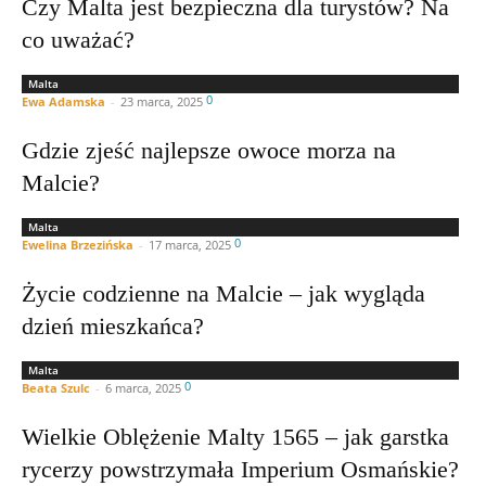
Czy Malta jest bezpieczna dla turystów? Na
co uważać?
Malta
0
Ewa Adamska
-
23 marca, 2025
Gdzie zjeść najlepsze owoce morza na
Malcie?
Malta
0
Ewelina Brzezińska
-
17 marca, 2025
Życie codzienne na Malcie – jak wygląda
dzień mieszkańca?
Malta
0
Beata Szulc
-
6 marca, 2025
Wielkie Oblężenie Malty 1565 – jak garstka
rycerzy powstrzymała Imperium Osmańskie?