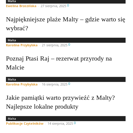
Malta
0
Ewelina Brzezińska
-
27 sierpnia, 2025
Najpiękniejsze plaże Malty – gdzie warto się
wybrać?
Malta
0
Karolina Przybylska
-
21 sierpnia, 2025
Poznaj Ptasi Raj – rezerwat przyrody na
Malcie
Malta
0
Karolina Przybylska
-
16 sierpnia, 2025
Jakie pamiątki warto przywieźć z Malty?
Najlepsze lokalne produkty
Malta
0
Publikacje Czytelników
-
14 sierpnia, 2025