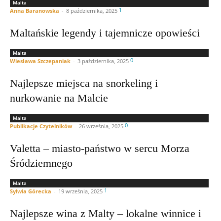
Malta
1
Anna Baranowska
-
8 października, 2025
Maltańskie legendy i tajemnicze opowieści
Malta
0
Wiesława Szczepaniak
-
3 października, 2025
Najlepsze miejsca na snorkeling i
nurkowanie na Malcie
Malta
0
Publikacje Czytelników
-
26 września, 2025
Valetta – miasto-państwo w sercu Morza
Śródziemnego
Malta
1
Sylwia Górecka
-
19 września, 2025
Najlepsze wina z Malty – lokalne winnice i