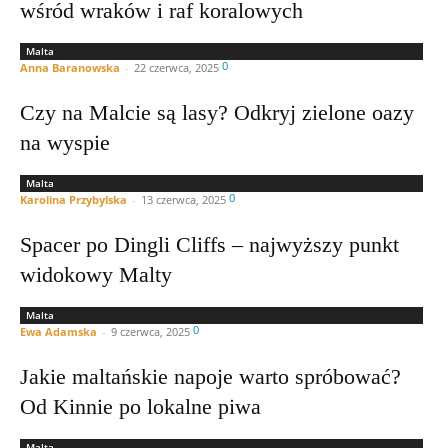
wśród wraków i raf koralowych
Malta
0
Anna Baranowska
-
22 czerwca, 2025
Czy na Malcie są lasy? Odkryj zielone oazy
na wyspie
Malta
0
Karolina Przybylska
-
13 czerwca, 2025
Spacer po Dingli Cliffs – najwyższy punkt
widokowy Malty
Malta
0
Ewa Adamska
-
9 czerwca, 2025
Jakie maltańskie napoje warto spróbować?
Od Kinnie po lokalne piwa
Malta