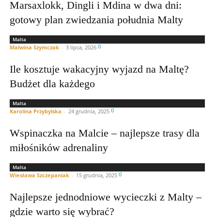
Marsaxlokk, Dingli i Mdina w dwa dni:
gotowy plan zwiedzania południa Malty
Malta
0
Malwina Szymczak
-
3 lipca, 2026
Ile kosztuje wakacyjny wyjazd na Maltę?
Budżet dla każdego
Malta
0
Karolina Przybylska
-
24 grudnia, 2025
Wspinaczka na Malcie – najlepsze trasy dla
miłośników adrenaliny
Malta
0
Wiesława Szczepaniak
-
15 grudnia, 2025
Najlepsze jednodniowe wycieczki z Malty –
gdzie warto się wybrać?