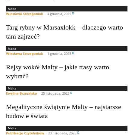
Malta
0
Wiesława Szczepaniak
-
4 grudnia, 2025
Targ rybny w Marsaxlokk – dlaczego warto
tam zajrzeć?
Malta
0
Wiesława Szczepaniak
-
1 grudnia, 2025
Rejsy wokół Malty – jakie trasy warto
wybrać?
Malta
0
Ewelina Brzezińska
-
25 listopada, 2025
Megalityczne świątynie Malty – najstarsze
budowle świata
Malta
0
Publikacje Czytelników
-
23 listopada, 2025