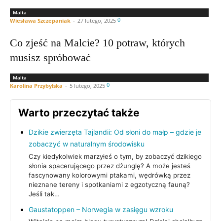
Malta
0
Wiesława Szczepaniak
-
27 lutego, 2025
Co zjeść na Malcie? 10 potraw, których
musisz spróbować
Malta
0
Karolina Przybylska
-
5 lutego, 2025
Warto przeczytać także
Dzikie zwierzęta Tajlandii: Od słoni do małp – gdzie je
zobaczyć w naturalnym środowisku
Czy kiedykolwiek marzyłeś o tym, by zobaczyć dzikiego
słonia spacerującego przez dżunglę? A może jesteś
fascynowany kolorowymi ptakami, wędrówką przez
nieznane tereny i spotkaniami z egzotyczną fauną?
Jeśli tak…
Gaustatoppen – Norwegia w zasięgu wzroku