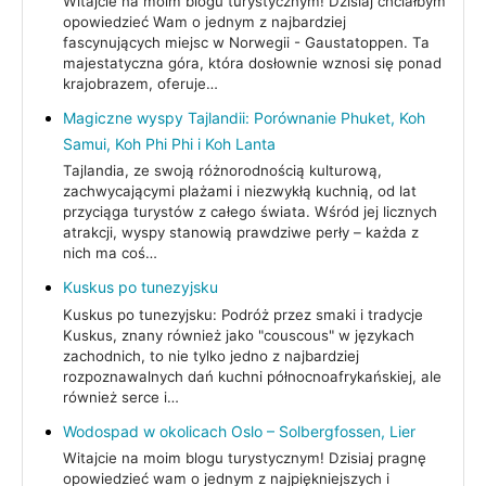
Witajcie na moim blogu turystycznym! Dzisiaj chciałbym
opowiedzieć Wam o jednym z najbardziej
fascynujących miejsc w Norwegii - Gaustatoppen. Ta
majestatyczna góra, która dosłownie wznosi się ponad
krajobrazem, oferuje…
Magiczne wyspy Tajlandii: Porównanie Phuket, Koh
Samui, Koh Phi Phi i Koh Lanta
Tajlandia, ze swoją różnorodnością kulturową,
zachwycającymi plażami i niezwykłą kuchnią, od lat
przyciąga turystów z całego świata. Wśród jej licznych
atrakcji, wyspy stanowią prawdziwe perły – każda z
nich ma coś…
Kuskus po tunezyjsku
Kuskus po tunezyjsku: Podróż przez smaki i tradycje
Kuskus, znany również jako "couscous" w językach
zachodnich, to nie tylko jedno z najbardziej
rozpoznawalnych dań kuchni północnoafrykańskiej, ale
również serce i…
Wodospad w okolicach Oslo – Solbergfossen, Lier
Witajcie na moim blogu turystycznym! Dzisiaj pragnę
opowiedzieć wam o jednym z najpiękniejszych i