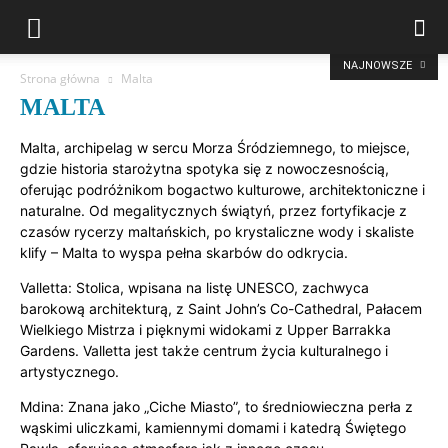
NAJNOWSZE
Strona główna
Malta
MALTA
Malta, archipelag w sercu Morza Śródziemnego, to miejsce,
gdzie historia starożytna spotyka się z nowoczesnością,
oferując podróżnikom bogactwo kulturowe, architektoniczne i
naturalne. Od megalitycznych świątyń, przez fortyfikacje z
czasów rycerzy maltańskich, po krystaliczne wody i skaliste
klify – Malta to wyspa pełna skarbów do odkrycia.
Valletta: Stolica, wpisana na listę UNESCO, zachwyca
barokową architekturą, z Saint John’s Co-Cathedral, Pałacem
Wielkiego Mistrza i pięknymi widokami z Upper Barrakka
Gardens. Valletta jest także centrum życia kulturalnego i
artystycznego.
Mdina: Znana jako „Ciche Miasto”, to średniowieczna perła z
wąskimi uliczkami, kamiennymi domami i katedrą Świętego